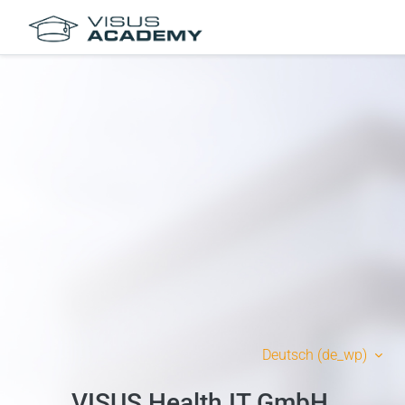
Zum Hauptinhalt
Deutsch ‎(de_wp)‎
VISUS Health IT GmbH